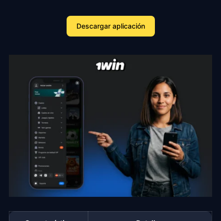
Descargar aplicación