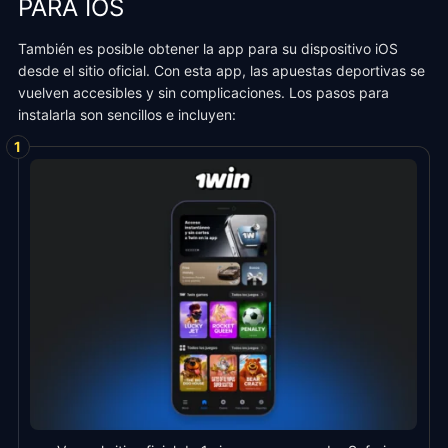
PARA IOS
También es posible obtener la app para su dispositivo iOS
desde el sitio oficial. Con esta app, las apuestas deportivas se
vuelven accesibles y sin complicaciones. Los pasos para
instalarla son sencillos e incluyen: