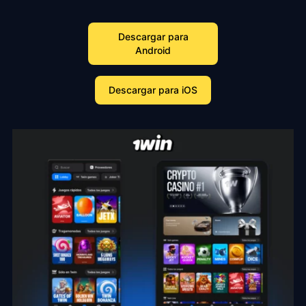
Descargar para
Android
Descargar para iOS