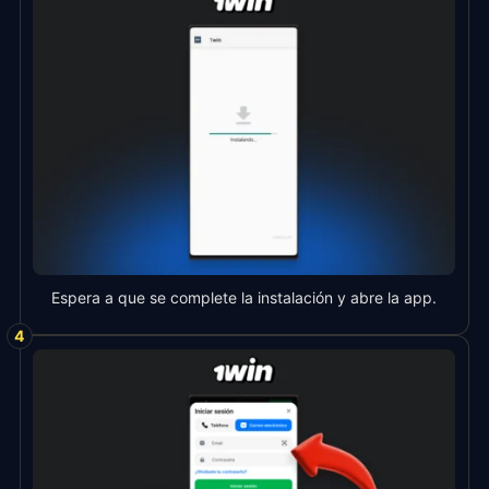
Espera a que se complete la instalación y abre la app.