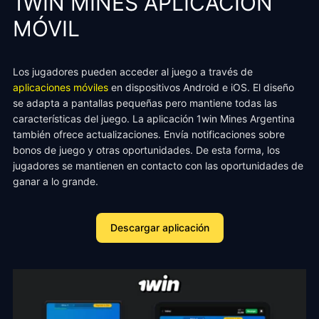
1WIN MINES APLICACIÓN
MÓVIL
Los jugadores pueden acceder al juego a través de
aplicaciones móviles
en dispositivos Android e iOS. El diseño
se adapta a pantallas pequeñas pero mantiene todas las
características del juego. La aplicación 1win Mines Argentina
también ofrece actualizaciones. Envía notificaciones sobre
bonos de juego y otras oportunidades. De esta forma, los
jugadores se mantienen en contacto con las oportunidades de
ganar a lo grande.
Descargar aplicación