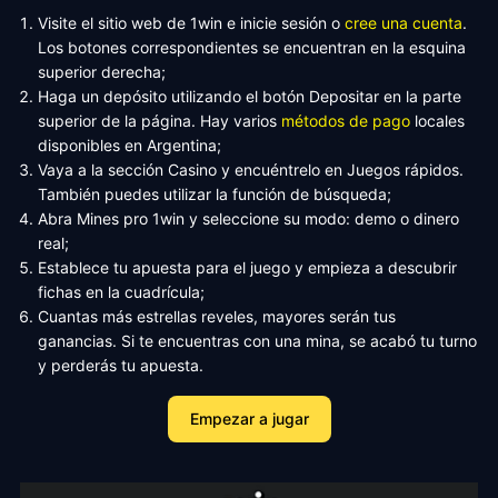
Visite el sitio web de 1win e inicie sesión o
cree una cuenta
.
Los botones correspondientes se encuentran en la esquina
superior derecha;
Haga un depósito utilizando el botón Depositar en la parte
superior de la página. Hay varios
métodos de pago
locales
disponibles en Argentina;
Vaya a la sección Casino y encuéntrelo en Juegos rápidos.
También puedes utilizar la función de búsqueda;
Abra Mines pro 1win y seleccione su modo: demo o dinero
real;
Establece tu apuesta para el juego y empieza a descubrir
fichas en la cuadrícula;
Cuantas más estrellas reveles, mayores serán tus
ganancias. Si te encuentras con una mina, se acabó tu turno
y perderás tu apuesta.
Empezar a jugar