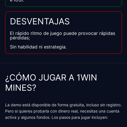
DESVENTAJAS
El rápido ritmo de juego puede provocar rápidas
pérdidas;
Sin habilidad ni estrategia.
¿CÓMO JUGAR A 1WIN
MINES?
La demo está disponible de forma gratuita, incluso sin registro.
Pero si quieres probarla con dinero real, necesitas una cuenta
activa y algunos fondos. Los pasos para jugar incluyen: