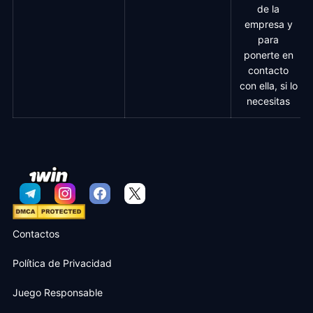
de la
empresa y
para
ponerte en
contacto
con ella, si lo
necesitas
Contactos
Política de Privacidad
Juego Responsable