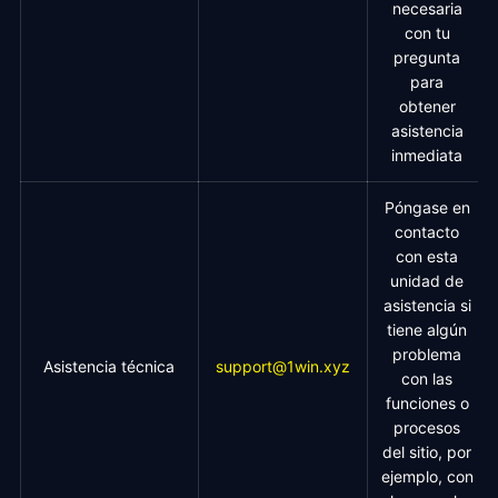
necesaria
con tu
pregunta
para
obtener
asistencia
inmediata
Póngase en
contacto
con esta
unidad de
asistencia si
tiene algún
problema
Asistencia técnica
support@1win.xyz
con las
funciones o
procesos
del sitio, por
ejemplo, con