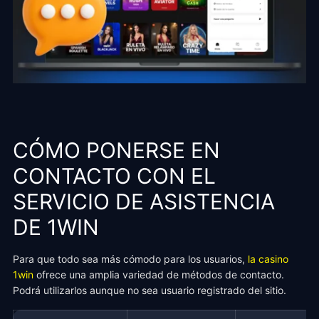
CÓMO PONERSE EN
CONTACTO CON EL
SERVICIO DE ASISTENCIA
DE 1WIN
Para que todo sea más cómodo para los usuarios,
la casino
1win
ofrece una amplia variedad de métodos de contacto.
Podrá utilizarlos aunque no sea usuario registrado del sitio.