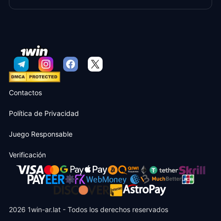
Contactos
Política de Privacidad
Juego Responsable
Verificación
2026 1win-ar.lat - Todos los derechos reservados