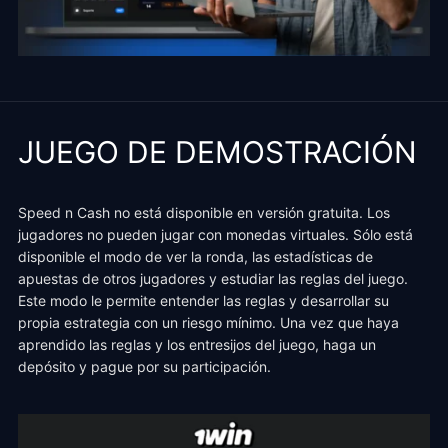
JUEGO DE DEMOSTRACIÓN
Speed n Cash no está disponible en versión gratuita. Los
jugadores no pueden jugar con monedas virtuales. Sólo está
disponible el modo de ver la ronda, las estadísticas de
apuestas de otros jugadores y estudiar las reglas del juego.
Este modo le permite entender las reglas y desarrollar su
propia estrategia con un riesgo mínimo. Una vez que haya
aprendido las reglas y los entresijos del juego, haga un
depósito y pague por su participación.