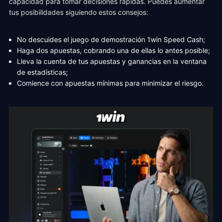
capacidad para tomar decisiones rápidas. Puedes aumentar
tus posibilidades siguiendo estos consejos:
No descuides el juego de demostración 1win Speed Cash;
Haga dos apuestas, cobrando una de ellas lo antes posible;
Lleva la cuenta de tus apuestas y ganancias en la ventana
de estadísticas;
Comience con apuestas mínimas para minimizar el riesgo.